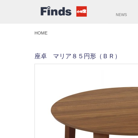
NEWS
HOME
座卓 マリア８５円形（ＢＲ）