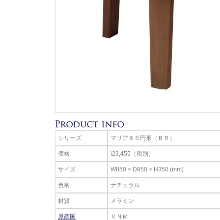
シリーズ
マリア８５円形（ＢＲ）
価格
\23,455（税別）
サイズ
W850 × D850 × H350 (mm)
色柄
ナチュラル
材質
メラミン
原産国
ＶＮＭ