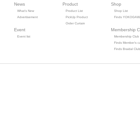
News
Product
Shop
What's New
Product List
Shop List
Advertisement
PickUp Product
Finds YOKOGAW
Order Curtain
Event
Membership C
Event list
Membership Club
Finds Member's c
Finds Braidal Clu