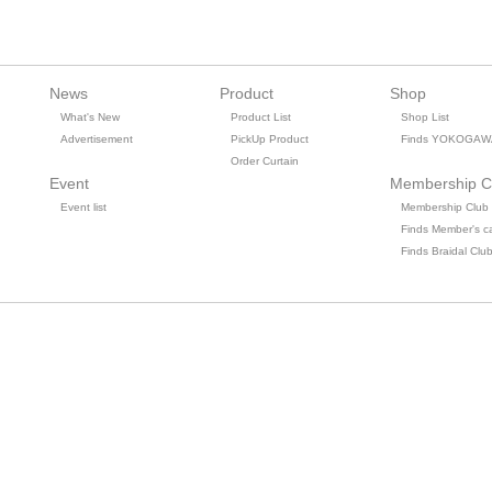
News
Product
Shop
What's New
Product List
Shop List
Advertisement
PickUp Product
Finds YOKOGAW
Order Curtain
Event
Membership C
Event list
Membership Club
Finds Member's c
Finds Braidal Clu