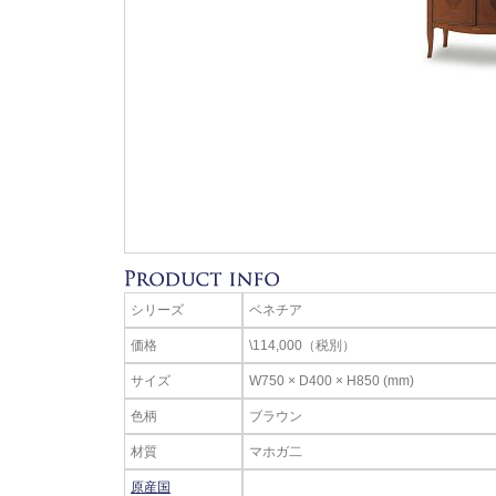
シリーズ
ベネチア
価格
\114,000（税別）
サイズ
W750 × D400 × H850 (mm)
色柄
ブラウン
材質
マホガ二
原産国