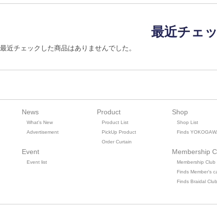
最近チェ
最近チェックした商品はありませんでした。
News
Product
Shop
What's New
Product List
Shop List
Advertisement
PickUp Product
Finds YOKOGAW
Order Curtain
Event
Membership C
Event list
Membership Club
Finds Member's c
Finds Braidal Clu