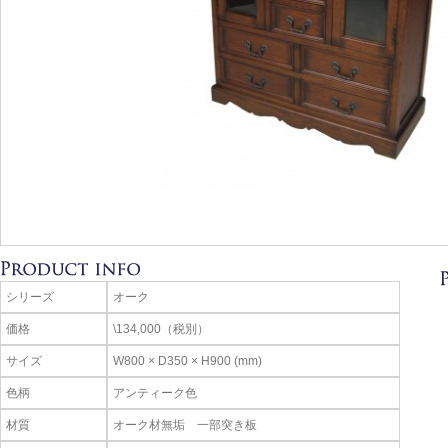
シリーズ
オーク
価格
\134,000（税別）
サイズ
W800 × D350 × H900 (mm)
色柄
アンティーク色
材質
オーク材無垢 一部突き板