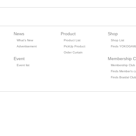
News
Product
Shop
What's New
Product List
Shop List
Advertisement
PickUp Product
Finds YOKOGAW
Order Curtain
Event
Membership C
Event list
Membership Club
Finds Member's c
Finds Braidal Clu