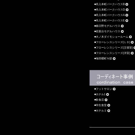
舟入本町パークハウスB
舟入本町パークハウスD
舟入本町パークハウスA
舟入本町パークハウスE
春日野モデルハウス
若葉台モデルハウス
大ノ木ダイモショールーム
フローレンスシリーズ(ＬＤ)
フローレンスシリーズ(主寝室)
フローレンスシリーズ(洋室)
海田曙町Ｎ邸
フットサロン
ホテル1
飲食店
学生食堂
ホテル２