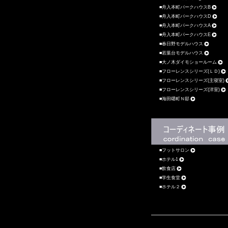
舟入本町パークハウスB
舟入本町パークハウスD
舟入本町パークハウスA
舟入本町パークハウスE
春日野モデルハウス
若葉台モデルハウス
大ノ木ダイモショールーム
フローレンスシリーズ(ＬＤ)
フローレンスシリーズ(主寝室)
フローレンスシリーズ(洋室)
海田曙町Ｎ邸
フットサロン
ホテル1
飲食店
学生食堂
ホテル２