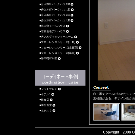
舟入本町パークハウスB
舟入本町パークハウスD
舟入本町パークハウスA
舟入本町パークハウスE
春日野モデルハウス
若葉台モデルハウス
大ノ木ダイモショールーム
フローレンスシリーズ(ＬＤ)
フローレンスシリーズ(主寝室)
フローレンスシリーズ(洋室)
海田曙町Ｎ邸
フットサロン
白・黒でクールに決めたシン
ホテル1
素材感がある、デザイン性が
飲食店
学生食堂
ホテル２
Copyright 2009
O