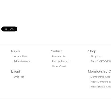
News
Product
Shop
What's New
Product List
Shop List
Advertisement
PickUp Product
Finds YOKOGAW
Order Curtain
Event
Membership C
Event list
Membership Club
Finds Member's c
Finds Braidal Clu