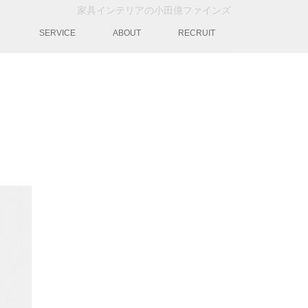
家具インテリアの小田億ファインズ
動
SERVICE
ABOUT
RECRUIT