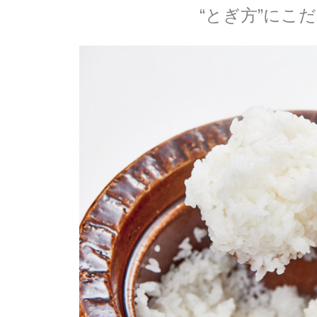
“とぎ方”にこ