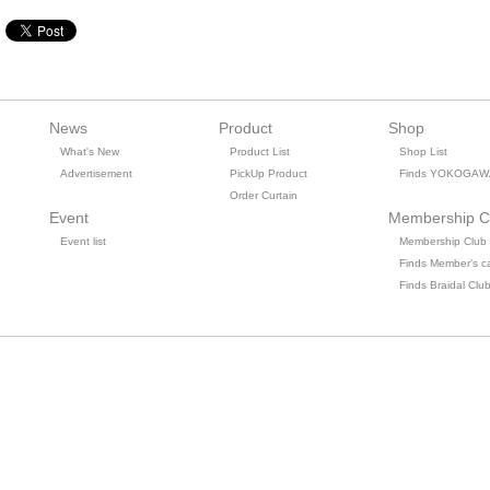
News
Product
Shop
What's New
Product List
Shop List
Advertisement
PickUp Product
Finds YOKOGAW
Order Curtain
Event
Membership C
Event list
Membership Club
Finds Member's c
Finds Braidal Clu