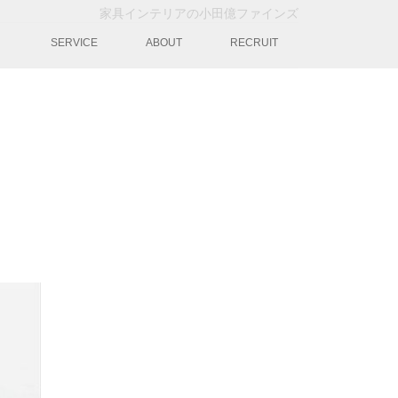
家具インテリアの小田億ファインズ
動
SERVICE
ABOUT
RECRUIT