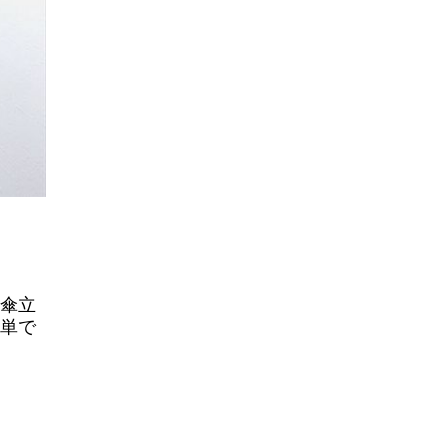
傘立
単で