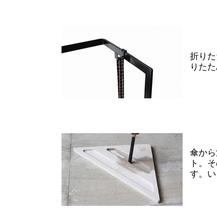
折りた
りたた
傘から
ト。そ
す。い