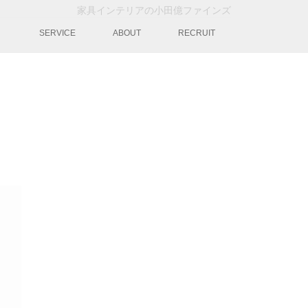
家具インテリアの小田億ファインズ
動
SERVICE
ABOUT
RECRUIT