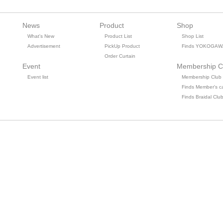
News
Product
Shop
What's New
Product List
Shop List
Advertisement
PickUp Product
Finds YOKOGAW
Order Curtain
Event
Membership C
Event list
Membership Club
Finds Member's c
Finds Braidal Clu