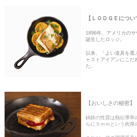
【ＬＯＤＧＥについ
1896年、アメリカの
誕生したロッジ。
以来、「よい道具を選
ャストアイアンにこだ
た。
【おいしさの秘密】
鋳鉄の性質は熱伝導率
らに５ｍｍという肉厚