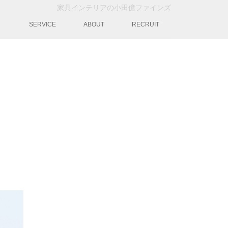
家具インテリアの小田億ファインズ
動
SERVICE
ABOUT
RECRUIT