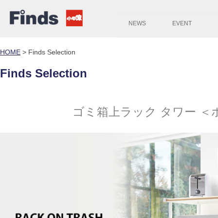
NEWS
EVENT
HOME
>
Finds Selection
Finds Selection
ゴミ箱上ラック タワー 