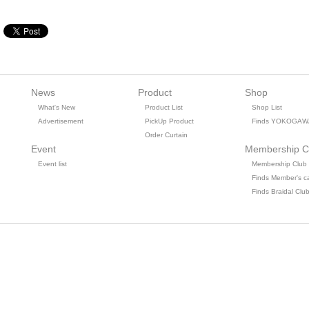
News
Product
Shop
What's New
Product List
Shop List
Advertisement
PickUp Product
Finds YOKOGAW
Order Curtain
Event
Membership C
Event list
Membership Club
Finds Member's c
Finds Braidal Clu