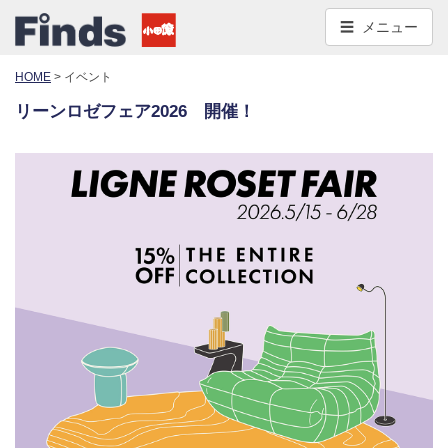
コ
メニュー
ン
テ
HOME
>
イベント
ン
ツ
リーンロゼフェア2026 開催！
へ
移
動