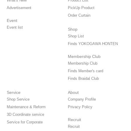
What's New
Product List
Advertisement
PickUp Product
Order Curtain
Event
Event list
Shop
Shop List
Finds YOKOGAWA HONTEN
Membership Club
Membership Club
Finds Member's card
Finds Braidal Club
Service
About
Shop Service
Company Profile
Maintenance & Reform
Privacy Policy
3D Coordinate service
Recruit
Service for Corporate
Recruit