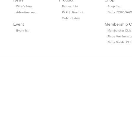
News
Product
Shop
What's New
Product List
Shop List
Advertisement
PickUp Product
Finds YOKOGAW
Order Curtain
Event
Membership C
Event list
Membership Club
Finds Member's c
Finds Braidal Clu