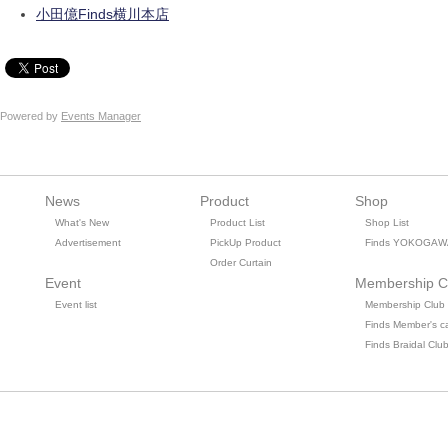
小田億Finds横川本店
Powered by
Events Manager
News
Product
Shop
What's New
Product List
Shop List
Advertisement
PickUp Product
Finds YOKOGAW
Order Curtain
Event
Membership C
Event list
Membership Club
Finds Member's c
Finds Braidal Clu