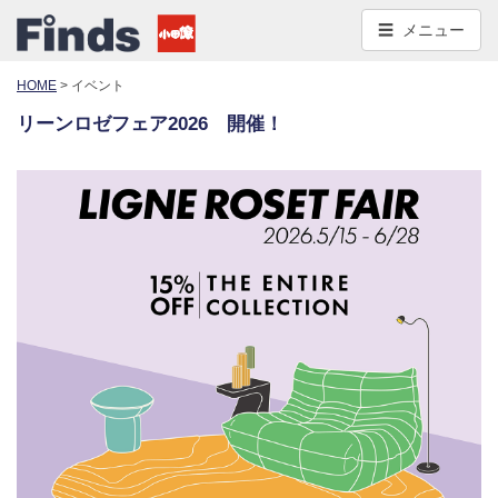
コ
メニュー
ン
テ
HOME
>
イベント
ン
ツ
リーンロゼフェア2026 開催！
へ
移
動