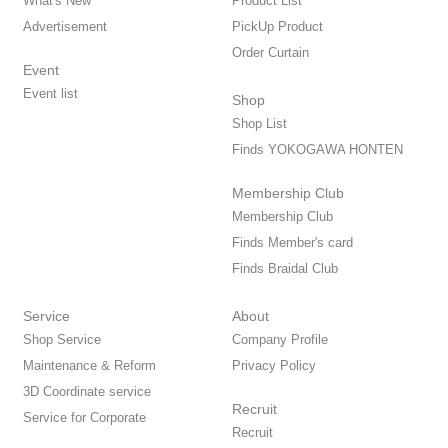
What's New
Product List
Advertisement
PickUp Product
Order Curtain
Event
Event list
Shop
Shop List
Finds YOKOGAWA HONTEN
Membership Club
Membership Club
Finds Member's card
Finds Braidal Club
Service
About
Shop Service
Company Profile
Maintenance & Reform
Privacy Policy
3D Coordinate service
Recruit
Service for Corporate
Recruit