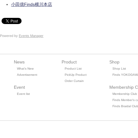
小田億Finds横川本店
Powered by
Events Manager
News
Product
Shop
What's New
Product List
Shop List
Advertisement
PickUp Product
Finds YOKOGAW
Order Curtain
Event
Membership C
Event list
Membership Club
Finds Member's c
Finds Braidal Clu