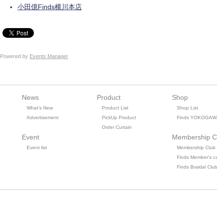
小田億Finds横川本店
Powered by
Events Manager
News
Product
Shop
What's New
Product List
Shop List
Advertisement
PickUp Product
Finds YOKOGAW
Order Curtain
Event
Membership C
Event list
Membership Club
Finds Member's c
Finds Braidal Clu