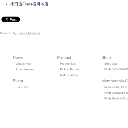
小田億Finds横川本店
Powered by
Events Manager
News
Product
Shop
What's New
Product List
Shop List
Advertisement
PickUp Product
Finds YOKOGAW
Order Curtain
Event
Membership C
Event list
Membership Club
Finds Member's c
Finds Braidal Clu