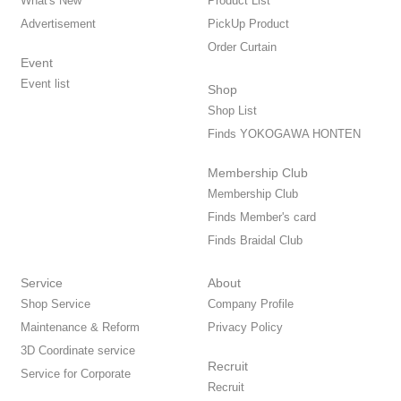
What's New
Product List
Advertisement
PickUp Product
Order Curtain
Event
Event list
Shop
Shop List
Finds YOKOGAWA HONTEN
Membership Club
Membership Club
Finds Member's card
Finds Braidal Club
Service
About
Shop Service
Company Profile
Maintenance & Reform
Privacy Policy
3D Coordinate service
Recruit
Service for Corporate
Recruit