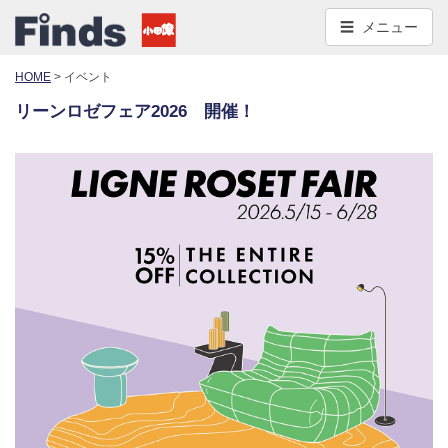
コ
メニュー
ン
テ
HOME
>
イベント
ン
ツ
リーンロゼフェア2026 開催！
へ
移
動