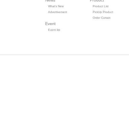
News
Product
What's New
Product List
Advertisement
PickUp Product
Order Curtain
Event
Event list