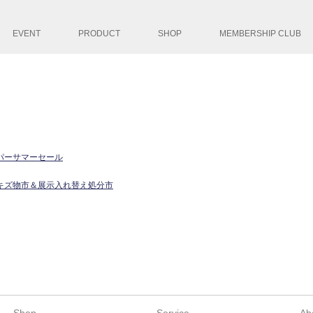
コンテンツへ移
EVENT
PRODUCT
SHOP
MEMBERSHIP CLUB
パーサマーセール
キズ物市＆展示入れ替え処分市