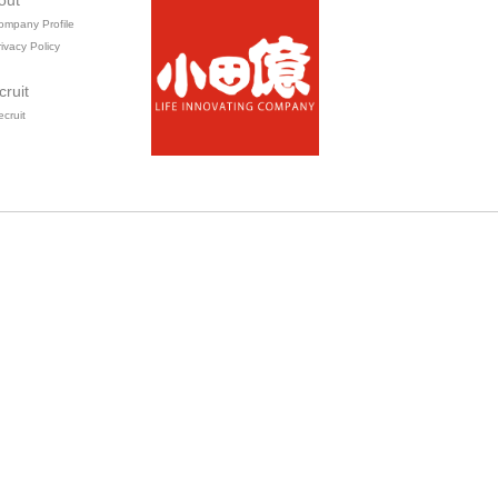
out
ompany Profile
ivacy Policy
cruit
ecruit