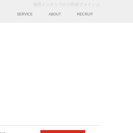
家具インテリアの小田億ファインズ
動
SERVICE
ABOUT
RECRUIT