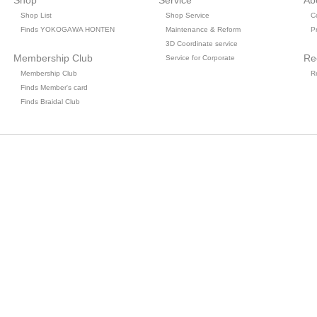
Shop
Service
Ab
Shop List
Shop Service
C
Finds YOKOGAWA HONTEN
Maintenance & Reform
Pr
3D Coordinate service
Membership Club
Re
Service for Corporate
Membership Club
R
Finds Member's card
Finds Braidal Club