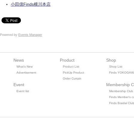
小田億Finds横川本店
Powered by
Events Manager
News
Product
Shop
What's New
Product List
Shop List
Advertisement
PickUp Product
Finds YOKOGAW
Order Curtain
Event
Membership C
Event list
Membership Club
Finds Member's c
Finds Braidal Clu